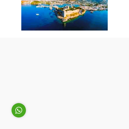
Cüneyt Bey
Cevap Yaz