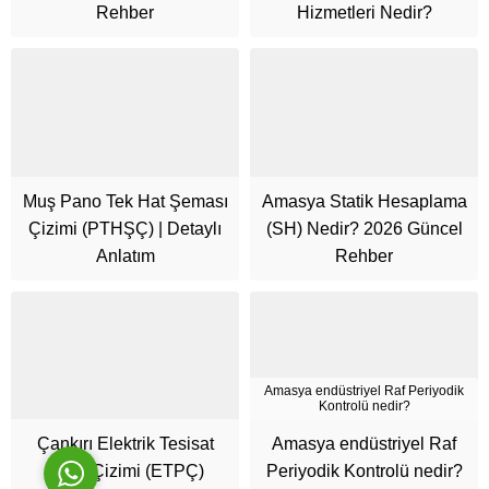
Rehber
Hizmetleri Nedir?
Muş Pano Tek Hat Şeması
Amasya Statik Hesaplama
Cüneyt Bey
Çizimi (PTHŞÇ) | Detaylı
(SH) Nedir? 2026 Güncel
Anlatım
Rehber
Cevap Yaz
Amasya endüstriyel Raf Periyodik
Kontrolü nedir?
Çankırı Elektrik Tesisat
Amasya endüstriyel Raf
Proje Çizimi (ETPÇ)
Periyodik Kontrolü nedir?