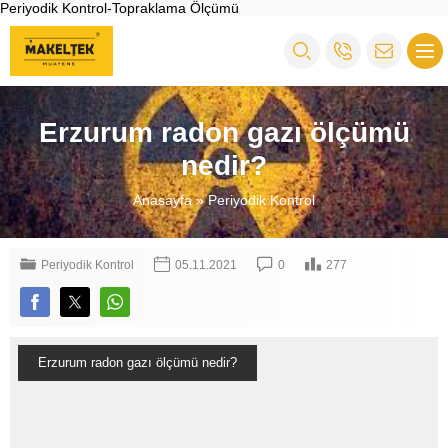
Periyodik Kontrol-Topraklama Ölçümü
Erzurum radon gazı ölçümü
nedir?
Anasayfa
»
Periyodik Kontrol
Periyodik Kontrol
05.11.2021
0
277
Erzurum radon gazı ölçümü nedir?