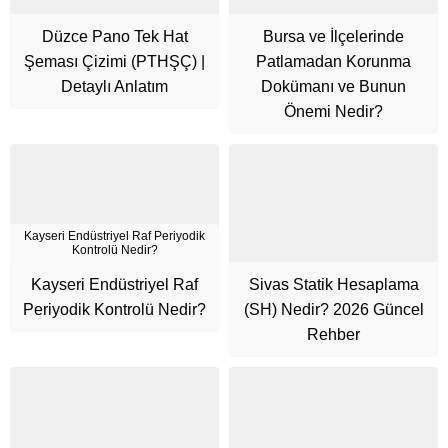
Düzce Pano Tek Hat
Bursa ve İlçelerinde
Şeması Çizimi (PTHŞÇ) |
Patlamadan Korunma
Detaylı Anlatım
Dokümanı ve Bunun
Önemi Nedir?
Kayseri Endüstriyel Raf Periyodik
Kontrolü Nedir?
Kayseri Endüstriyel Raf
Sivas Statik Hesaplama
Cüneyt Bey
Periyodik Kontrolü Nedir?
(SH) Nedir? 2026 Güncel
Rehber
Cevap Yaz