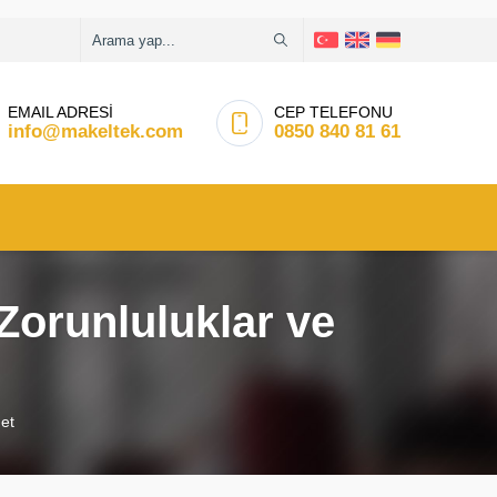
EMAIL ADRESİ
CEP TELEFONU
info@makeltek.com
0850 840 81 61
Zorunluluklar ve
met