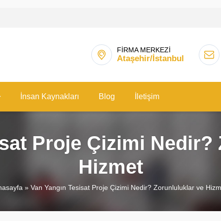
FİRMA MERKEZİ
Ataşehir/İstanbul
İnsan Kaynakları
Blog
İletişim
sat Proje Çizimi Nedir? 
Hizmet
nasayfa
»
Van Yangın Tesisat Proje Çizimi Nedir? Zorunluluklar ve Hiz