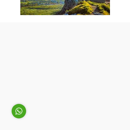
Cüneyt Bey
Cevap Yaz