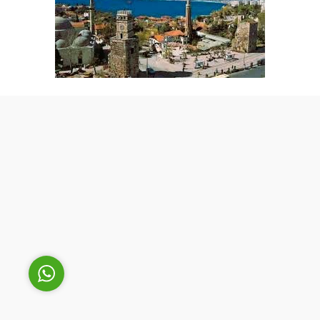
Cüneyt Bey
Cevap Yaz