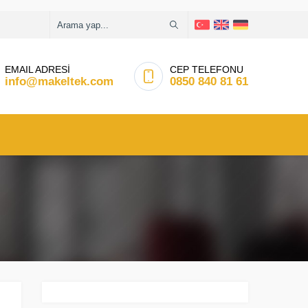
EMAIL ADRESİ
CEP TELEFONU
info@makeltek.com
0850 840 81 61