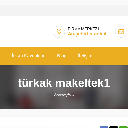
FİRMA MERKEZİ
Ataşehir/İstanbul
İnsan Kaynakları
Blog
İletişim
türkak makeltek1
Anasayfa
»