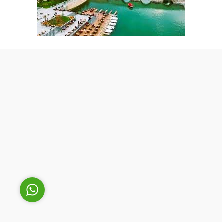
Cüneyt Bey
Cevap Yaz