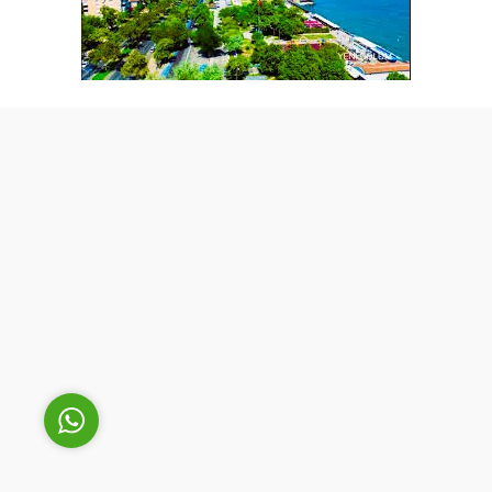
Cüneyt Bey
Cevap Yaz