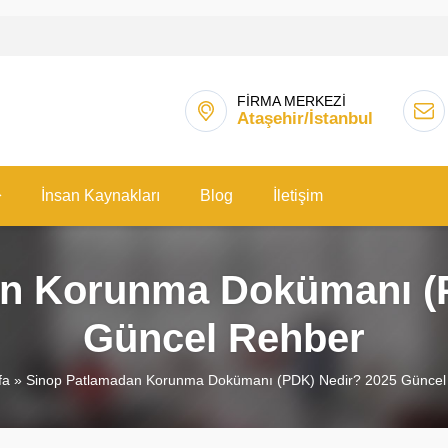
FİRMA MERKEZİ
Ataşehir/İstanbul
İnsan Kaynakları
Blog
İletişim
n Korunma Dokümanı (
Güncel Rehber
fa
»
Sinop Patlamadan Korunma Dokümanı (PDK) Nedir? 2025 Güncel