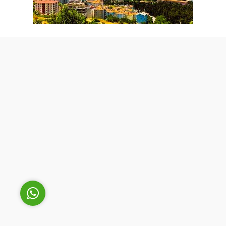
Cüneyt Bey
Cevap Yaz