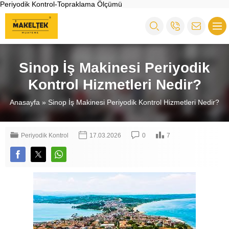
Periyodik Kontrol-Topraklama Ölçümü
Sinop İş Makinesi Periyodik
Kontrol Hizmetleri Nedir?
Anasayfa
»
Sinop İş Makinesi Periyodik Kontrol Hizmetleri Nedir?
Periyodik Kontrol
17.03.2026
0
7