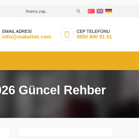
EMAIL ADRESİ
CEP TELEFONU
info@makeltek.com
0850 840 81 61
2026 Güncel Rehber