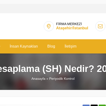
FİRMA MERKEZİ
Ataşehir/İstanbul
İnsan Kaynakları
Blog
İletişim
Hesaplama (SH) Nedir? 
Anasayfa
»
Periyodik Kontrol