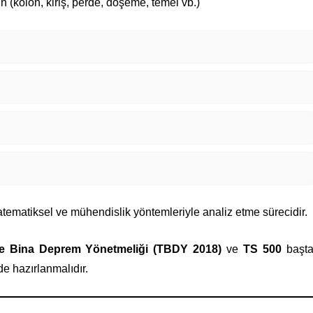
nin (kolon, kiriş, perde, döşeme, temel vb.)
atematiksel ve mühendislik yöntemleriyle analiz etme sürecidir.
ye Bina Deprem Yönetmeliği (TBDY 2018)
ve
TS 500
başt
e hazırlanmalıdır.