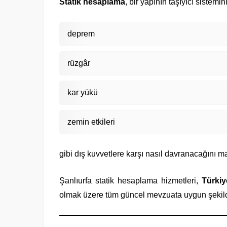
Statik hesaplama
, bir yapının taşıyıcı sistemi
deprem
rüzgâr
kar yükü
zemin etkileri
gibi dış kuvvetlere karşı nasıl davranacağını m
Şanlıurfa statik hesaplama hizmetleri,
Türki
olmak üzere tüm güncel mevzuata uygun şekild