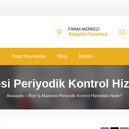
FİRMA MERKEZİ
Ataşehir/İstanbul
İnsan Kaynakları
Blog
İletişim
si Periyodik Kontrol Hi
Anasayfa
»
Rize İş Makinesi Periyodik Kontrol Hizmetleri Nedir?