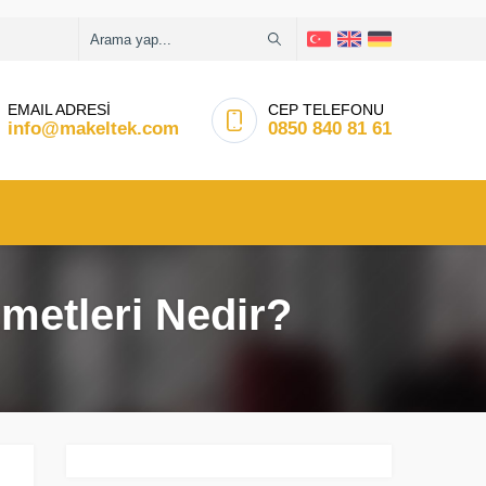
EMAIL ADRESİ
CEP TELEFONU
info@makeltek.com
0850 840 81 61
zmetleri Nedir?