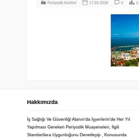
Periyodik Kontrol
17.03.2026
0
1
Hakkımızda
İş Sağlığı Ve Güvenliği Alanın'da İşyerlerin'de Her Yıl
Yapılması Gereken Periyodik Muayeneleri, İlgili
Cüneyt Bey
Standartlara Uygunluğunu Denetleyip , Konusunda