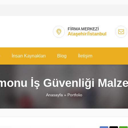
FİRMA MERKEZİ
Ataşehir/İstanbul
İnsan Kaynakları
Blog
İletişim
monu İş Güvenliği Malze
Anasayfa
»
Portfolio