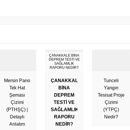
ÇANAKKALE BİNA
DEPREM TESTİ VE
SAĞLAMLIK
RAPORU NEDİR?
Mersin Pano
ÇANAKKALE
Tunceli
Tek Hat
BİNA
Yangın
Şeması
DEPREM
Tesisat Proje
Çizimi
TESTİ VE
Çizimi
(PTHŞÇ) |
SAĞLAMLIK
(YTPÇ)
Detaylı
RAPORU
Nedir?
Anlatım
NEDİR?