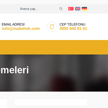
EMAIL ADRESİ
CEP TELEFONU
info@makeltek.com
0850 840 81 61
meleri