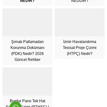
NEDİR?
NEDDİR?
Şırnak Patlamadan
İzmir Havalandırma
Korunma Dokümanı
Tesisat Proje Çizimi
Cüneyt Bey
(PDK) Nedir? 2026
(HTPÇ) Nedir?
Güncel Rehber
Cevap Yaz
Burdur Pano Tek Hat
Şeması Çizimi (PTHŞÇ) |