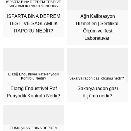
ISPARTA BİNA DEPREM TESTİ VE
SAĞLAMLIK RAPORU NEDİR?
ISPARTA BİNA DEPREM
Ağrı Kalibrasyon
TESTİ VE SAĞLAMLIK
Hizmetleri | Sertifikalı
RAPORU NEDİR?
Ölçüm ve Test
Laboratuvarı
Elazığ Endüstriyel Raf Periyodik
Kontrolü Nedir?
Sakarya radon gazı ölçümü nedir?
Elazığ Endüstriyel Raf
Sakarya radon gazı
Cüneyt Bey
Periyodik Kontrolü Nedir?
ölçümü nedir?
GÜMÜŞHANE BİNA DEPREM