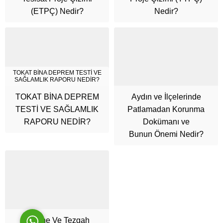
(ETPÇ) Nedir?
Nedir?
TOKAT BİNA DEPREM TESTİ VE
SAĞLAMLIK RAPORU NEDİR?
TOKAT BİNA DEPREM
Aydın ve İlçelerinde
Cüneyt Bey
TESTİ VE SAĞLAMLIK
Patlamadan Korunma
RAPORU NEDİR?
Dokümanı ve
Bunun Önemi Nedir?
Cevap Yaz
Makine Ve Tezgah