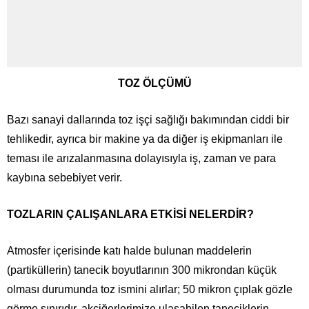
TO
Z ÖLÇÜMÜ
Bazı sanayi dallarında toz işçi sağlığı bakımından ciddi bir
tehlikedir, ayrıca bir makine ya da diğer iş ekipmanları ile
teması ile arızalanmasına dolayısıyla iş, zaman ve para
kaybına sebebiyet verir.
TOZLARIN ÇALIŞANLARA ETKİSİ NELERDİR?
Atmosfer içerisinde katı halde bulunan maddelerin
(partiküllerin) tanecik boyutlarının 300 mikrondan küçük
olması durumunda toz ismini alırlar; 50 mikron çıplak gözle
görme sınırıdır, akciğerlerimize ulaşabilen taneciklerin