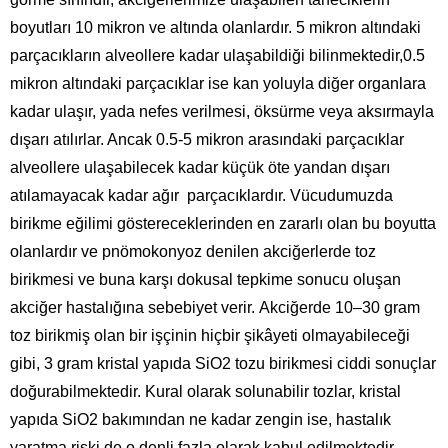
boyutları 10 mikron ve altında olanlardır. 5 mikron altındaki
parçacıkların alveollere kadar ulaşabildiği bilinmektedir,0.5
mikron altındaki parçacıklar ise kan yoluyla diğer organlara
kadar ulaşır, yada nefes verilmesi, öksürme veya aksırmayla
dışarı atılırlar. Ancak 0.5-5 mikron arasındaki parçacıklar
alveollere ulaşabilecek kadar küçük öte yandan dışarı
atılamayacak kadar ağır parçacıklardır. Vücudumuzda
birikme eğilimi göstereceklerinden en zararlı olan bu boyutta
olanlardır ve pnömokonyoz denilen akciğerlerde toz
birikmesi ve buna karşı dokusal tepkime sonucu oluşan
akciğer hastalığına sebebiyet verir. Akciğerde 10–30 gram
toz birikmiş olan bir işçinin hiçbir şikâyeti olmayabileceği
gibi, 3 gram kristal yapıda SiO2 tozu birikmesi ciddi sonuçlar
doğurabilmektedir. Kural olarak solunabilir tozlar, kristal
yapıda SiO2 bakımından ne kadar zengin ise, hastalık
yaratma riski de o denli fazla olarak kabul edilmektedir