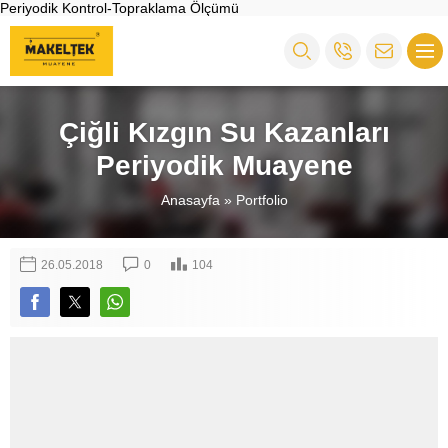
Periyodik Kontrol-Topraklama Ölçümü
Çiğli Kızgın Su Kazanları
Periyodik Muayene
Anasayfa
»
Portfolio
26.05.2018
0
104