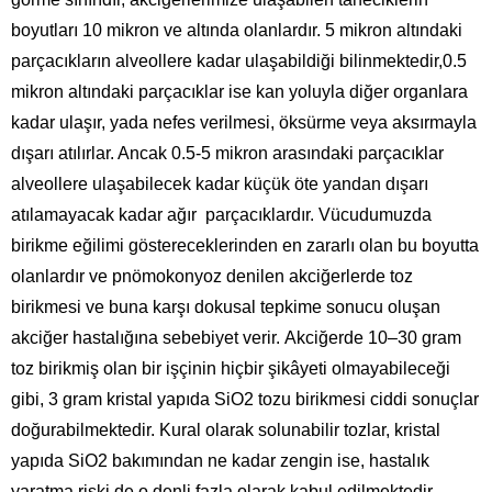
boyutları 10 mikron ve altında olanlardır. 5 mikron altındaki
parçacıkların alveollere kadar ulaşabildiği bilinmektedir,0.5
mikron altındaki parçacıklar ise kan yoluyla diğer organlara
kadar ulaşır, yada nefes verilmesi, öksürme veya aksırmayla
dışarı atılırlar. Ancak 0.5-5 mikron arasındaki parçacıklar
alveollere ulaşabilecek kadar küçük öte yandan dışarı
atılamayacak kadar ağır parçacıklardır. Vücudumuzda
birikme eğilimi göstereceklerinden en zararlı olan bu boyutta
olanlardır ve pnömokonyoz denilen akciğerlerde toz
birikmesi ve buna karşı dokusal tepkime sonucu oluşan
akciğer hastalığına sebebiyet verir. Akciğerde 10–30 gram
toz birikmiş olan bir işçinin hiçbir şikâyeti olmayabileceği
gibi, 3 gram kristal yapıda SiO2 tozu birikmesi ciddi sonuçlar
doğurabilmektedir. Kural olarak solunabilir tozlar, kristal
yapıda SiO2 bakımından ne kadar zengin ise, hastalık
yaratma riski de o denli fazla olarak kabul edilmektedir