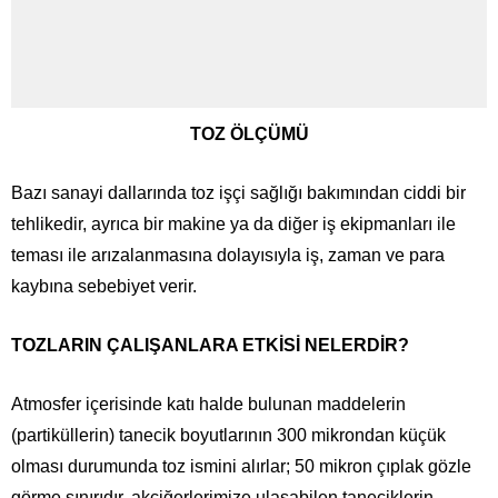
TO
Z ÖLÇÜMÜ
Bazı sanayi dallarında toz işçi sağlığı bakımından ciddi bir
tehlikedir, ayrıca bir makine ya da diğer iş ekipmanları ile
teması ile arızalanmasına dolayısıyla iş, zaman ve para
kaybına sebebiyet verir.
TOZLARIN ÇALIŞANLARA ETKİSİ NELERDİR?
Atmosfer içerisinde katı halde bulunan maddelerin
(partiküllerin) tanecik boyutlarının 300 mikrondan küçük
olması durumunda toz ismini alırlar; 50 mikron çıplak gözle
görme sınırıdır, akciğerlerimize ulaşabilen taneciklerin