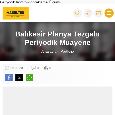
Periyodik Kontrol-Topraklama Ölçümü
Balıkesir Planya Tezgahı
Periyodik Muayene
Anasayfa
»
Portfolio
06.08.2018
0
81