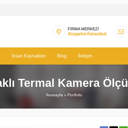
FİRMA MERKEZİ
Ataşehir/İstanbul
İnsan Kaynakları
Blog
İletişim
aklı Termal Kamera Ölç
Anasayfa
»
Portfolio