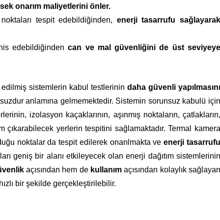
sek onarım maliyetlerini önler.
 noktaları tespit edebildiğinden,
enerji tasarrufu sağlayara
şhis edebildiğinden
can ve mal güvenliğini de üst seviyey
edilmiş sistemlerin kabul testlerinin
daha güvenli yapılmasın
suzdur anlamına gelmemektedir. Sistemin sorunsuz kabulü içi
erinin, izolasyon kaçaklarının, aşınmış noktaların, çatlakların
 çıkarabilecek yerlerin tespitini sağlamaktadır. Termal kamer
lduğu noktalar da tespit edilerek onarılmakta ve
enerji tasarruf
rı geniş bir alanı etkileyecek olan enerji dağıtım sistemlerini
venlik
açısından hem de
kullanım
açısından kolaylık sağlaya
lı bir şekilde gerçekleştirilebilir.