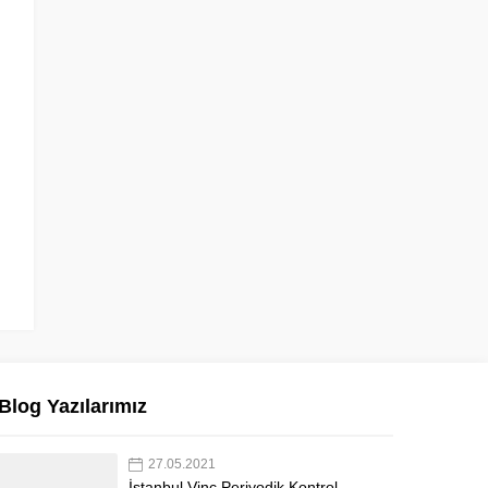
Blog Yazılarımız
27.05.2021
İstanbul Vinç Periyodik Kontrol