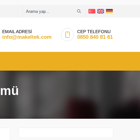
EMAIL ADRESİ
CEP TELEFONU
info@makeltek.com
0850 840 81 61
ümü