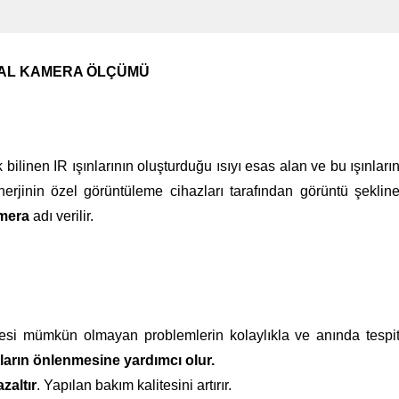
AL KAMERA ÖLÇÜMÜ
bilinen IR ışınlarının oluşturduğu ısıyı esas alan ve bu ışınları
nerjinin özel görüntüleme cihazları tarafından görüntü şeklin
amera
adı verilir.
esi mümkün olmayan problemlerin kolaylıkla ve anında tespi
arın önlenmesine yardımcı olur.
zaltır
. Yapılan bakım kalitesini artırır.