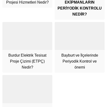
Projesi Hizmetleri Nedir?
EKİPMANLARIN
PERİYODİK KONTROLU
NEDİR?
Burdur Elektrik Tesisat
Bayburt ve İlçelerinde
Cüneyt Bey
Proje Çizimi (ETPÇ)
Periyodik Kontrol ve
Nedir?
önemi
Cevap Yaz