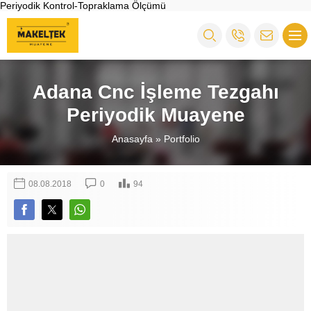
Periyodik Kontrol-Topraklama Ölçümü
Adana Cnc İşleme Tezgahı
Periyodik Muayene
Anasayfa
»
Portfolio
08.08.2018
0
94