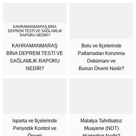
KAHRAMANMARAŞ BİNA
DEPREM TESTİ VE SAĞLAMLIK
RAPORU NEDİR?
KAHRAMANMARAŞ
Bolu ve İlçelerinde
BİNA DEPREM TESTİ VE
Patlamadan Korunma
SAĞLAMLIK RAPORU
Dokümanı ve
NEDİR?
Bunun Önemi Nedir?
Cüneyt Bey
Isparta ve İlçelerinde
Malatya Tahribatsız
Periyodik Kontrol ve
Muayene (NDT)
Önemi
Hizmetleri Nedir?