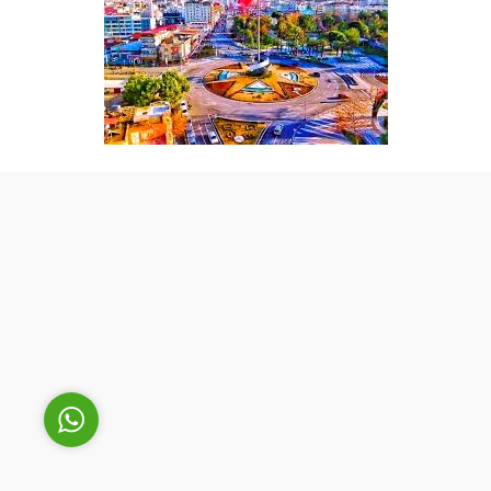
Cüneyt Bey
Cevap Yaz