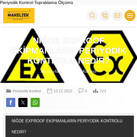
Periyodik Kontrol-Topraklama Ölçümü
NİĞDE EXPROOF
EKİPMANLARIN PERİYODİK
KONTROLU NEDİR?
Anasayfa
»
Periyodik Kontrol
Periyodik Kontrol
10.12.2022
0
223
NİĞDE EXPROOF EKİPMANLARIN PERİYODİK KONTROLU
NEDİR?