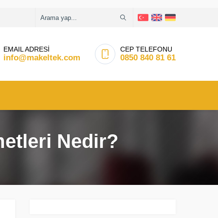
EMAIL ADRESİ
CEP TELEFONU
info@makeltek.com
0850 840 81 61
etleri Nedir?