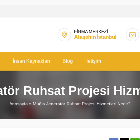
FİRMA MERKEZİ
Ataşehir/İstanbul
İnsan Kaynakları
Blog
İletişim
tör Ruhsat Projesi Hizm
Anasayfa
»
Muğla Jeneratör Ruhsat Projesi Hizmetleri Nedir?