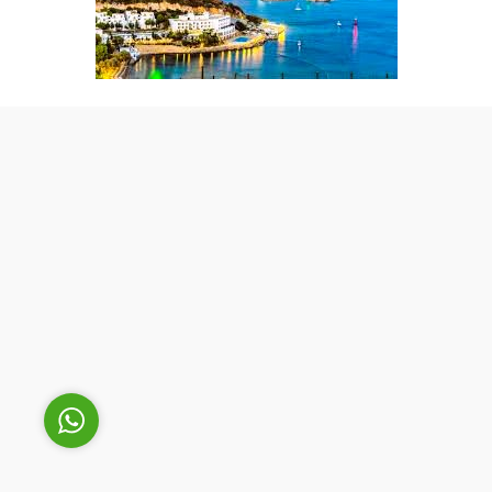
Cüneyt Bey
Cevap Yaz