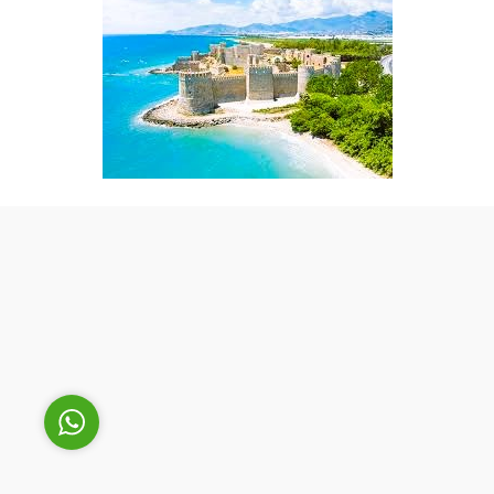
Cüneyt Bey
Cevap Yaz