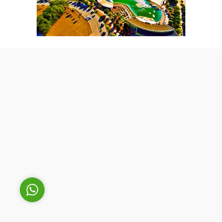
Cüneyt Bey
Cevap Yaz