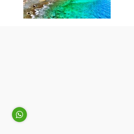
Cüneyt Bey
Cevap Yaz