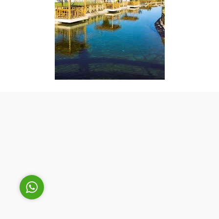
Cüneyt Bey
Cevap Yaz