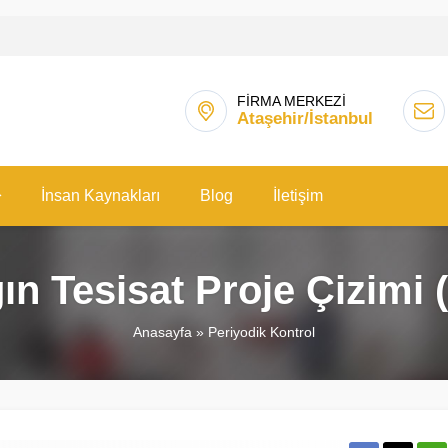
FİRMA MERKEZİ
Ataşehir/İstanbul
İnsan Kaynakları
Blog
İletişim
n Tesisat Proje Çizimi
Anasayfa
»
Periyodik Kontrol