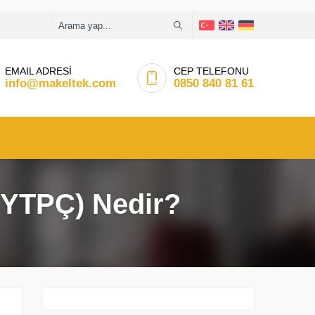
EMAIL ADRESİ
CEP TELEFONU
info@makeltek.com
0850 840 81 61
 (YTPÇ) Nedir?