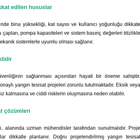
kkat edilen hususlar
inde bina yüksekliği, kat sayısı ve kullanıcı yoğunluğu dikkat
u çapları, pompa kapasiteleri ve sistem basınç değerleri titizlikl
mekanik sistemlerle uyumlu olması sağlanır.
lidir
venliğinin sağlanması açısından hayati bir öneme sahiptir
naylı yangın tesisat projeleri zorunlu tutulmaktadır. Eksik vey
siz kalmasına ve ciddi risklerin oluşmasına neden olabilir.
at çözümleri
ri, alanında uzman mühendisler tarafından sunulmalıdır. Proj
dikkatle planlanır. Doğru projelendirilmiş yangın tesisa