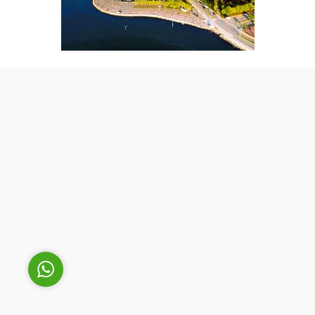
Cüneyt Bey
Cevap Yaz