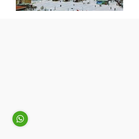
Cüneyt Bey
Cevap Yaz