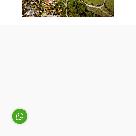
Cüneyt Bey
Cevap Yaz