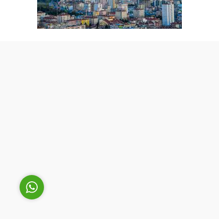
Cüneyt Bey
Cevap Yaz