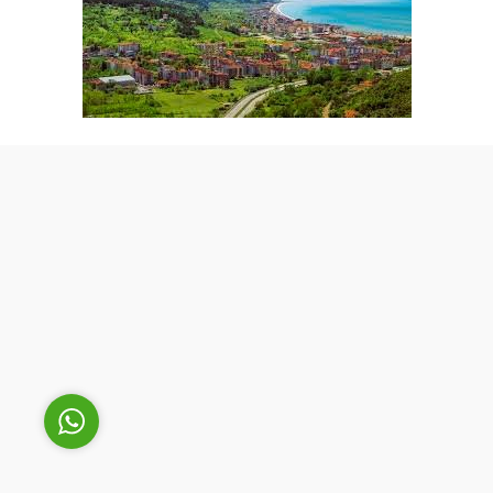
Cüneyt Bey
Cevap Yaz