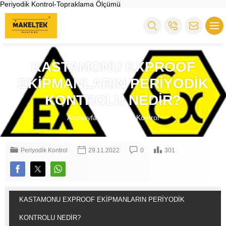
Periyodik Kontrol-Topraklama Ölçümü
KASTAMONU EXPROOF
EKİPMANLARIN PERİYODİK
KONTROLU NEDİR?
Anasayfa
»
Periyodik Kontrol
Periyodik Kontrol
29.11.2022
0
301
KASTAMONU EXPROOF EKİPMANLARIN PERİYODİK
KONTROLU NEDİR?