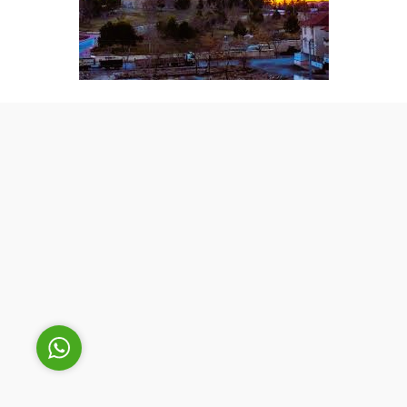
Cüneyt Bey
Cevap Yaz