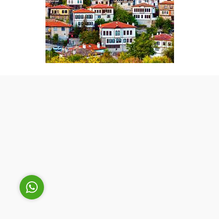
Cüneyt Bey
Cevap Yaz