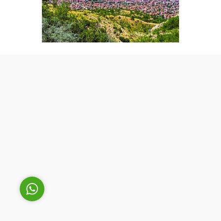
Cüneyt Bey
Cevap Yaz