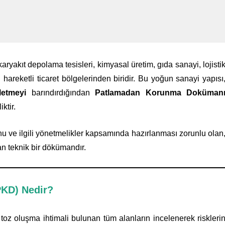
karyakıt depolama tesisleri, kimyasal üretim, gıda sanayi, lojisti
n hareketli ticaret bölgelerinden biridir. Bu yoğun sanayi yapısı
letmeyi
barındırdığından
Patlamadan Korunma Doküman
iktir.
u ve ilgili yönetmelikler kapsamında hazırlanması zorunlu olan
yan teknik bir dökümandır.
KD) Nedir?
toz oluşma ihtimali bulunan tüm alanların incelenerek riskleri