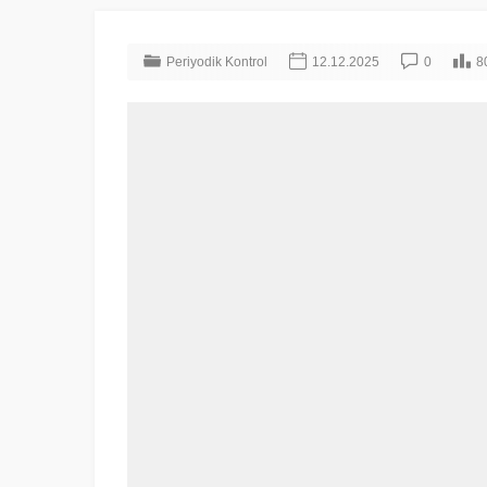
Periyodik Kontrol
12.12.2025
0
8