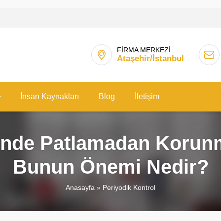
FİRMA MERKEZİ
Ataşehir/İstanbul
İnsan Kaynakları
Blog
İletişim
erinde Patlamadan Koru
Bunun Önemi Nedir?
Anasayfa
»
Periyodik Kontrol