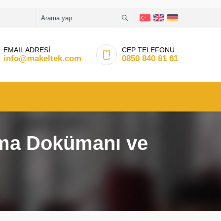
EMAIL ADRESİ
CEP TELEFONU
info@makeltek.com
0850 840 81 61
nma Dokümanı ve