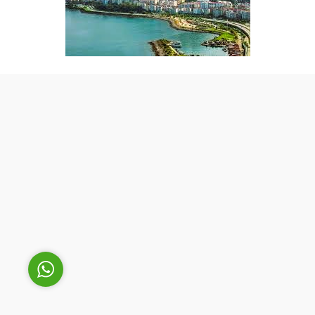
Cüneyt Bey
Cevap Yaz