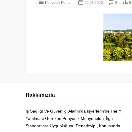
Periyodik Kontrol
22.03.2026
0
9
Hakkımızda
İş Sağlığı Ve Güvenliği Alanın'da İşyerlerin'de Her Yıl
Yapılması Gereken Periyodik Muayeneleri, İlgili
Cüneyt Bey
Standartlara Uygunluğunu Denetleyip , Konusunda