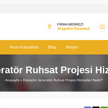
FİRMA MERKEZİ
Ataşehir/İstanbul
İnsan Kaynakları
Blog
İletişim
ratör Ruhsat Projesi Hi
Anasayfa
»
Eskişehir Jeneratör Ruhsat Projesi Hizmetleri Nedir?