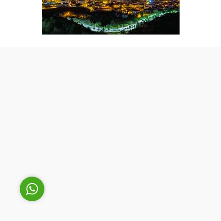
Cüneyt Bey
Cevap Yaz