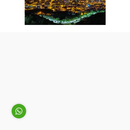
Cüneyt Bey
Cevap Yaz