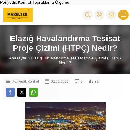
Periyodik Kontrol-Topraklama Ölçümü
Elazığ Havalandırma Tesisat
Proje Çizimi (HTPÇ) Nedir?
Anasayfa
»
Elazığ Havalandırma Tesisat Proje Çizimi (HTPÇ)
Nedir?
Periyodik Kontrol
02.01.2026
0
32