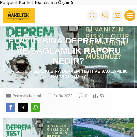
Periyodik Kontrol-Topraklama Ölçümü
ELAZIĞ BİNA DEPREM TESTİ
VE SAĞLAMLIK RAPORU
NEDİR?
Anasayfa
»
ELAZIĞ BİNA DEPREM TESTİ VE SAĞLAMLIK
RAPORU NEDİR?
Periyodik Kontrol
04.04.2023
0
53