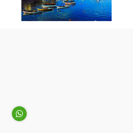
Cüneyt Bey
Cevap Yaz